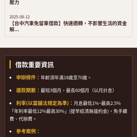
壓力
2025-08-12
【台中汽車免留車借款】快速週轉，不影響生活的資金
解...
借款重要資訊
申辦條件：
年齡須年滿18歲至70歲。
還款期數：
最短3個月，最長60個月（以月計息）
利率(以當舖法規定為準)：
月息最低1%~最高2.5%
「年利率最低12%最高30%」(提早結清無違約金)，免手續
費、代辦費。
參考案例：